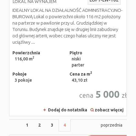
LOKAL NA WYNAJEM
IDEALNY LOKAL NA DZIAŁALNOŚĆ ADMINISTRACYJNO-
BIUROWĄ Lokal o powierzchni około 116 m2 położony
na parterze w pawilonie przy ul. Grudziądzkiej w
Toruniu. Budynek znajduje się w drugiej linii zabudowy
od głównej arterii, wobec czego hałas uliczny nie jest
uciążliwy ...
Powierzchnia
Piętro
2
116,00 m
niski
parter
2
Pokoje
Cena za m
3 pokoje
43,10 zł
5 000
cena
zł
Dodaj do notatnika
zobacz więcej
1
2
3
4
poprzednia