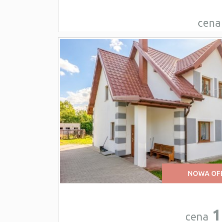
cena
NOWA OF
1
cena