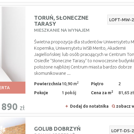
TORUŃ,
SŁONECZNE
LOFT-MW-
TARASY
MIESZKANIE NA WYNAJEM
Świetna propozycja dla studentów Uniwersytetu M
Kopernika, Uniwersytetu WSB Merito, Akademii
Jagiellońskiej lub osób pracujących w Centrum Tor
Osiedle "Słoneczne Tarasy" to nowoczesne budynk
położone najbliżej Centrum miasta bardzo dobrze
skomunikowane ...
2
Powierzchnia
10,90 m
Piętro
2
ERTA
2
Pokoje
1 pokój
Cena za m
81,65 zł
890
Dodaj do notatnika
zobacz w
zł
GOLUB DOBRZYŃ
LOFT-DS-