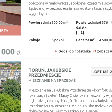
położona w malowniczej, spokojnej części miejsco
Sąsieczno, w bezpośrednim sąsiedztwie lasu, z szyb
wygodnym ...
2
Powierzchnia
200,00 m
Powierzchnia
6 376 m
działki
ERTA
[m2]
2
Pokoje
5 pokoi
Cena za m
4 500,00
 000
Dodaj do notatnika
zobacz w
zł
TORUŃ,
JAKUBSKIE
LOFT-MS-
PRZEDMIEŚCIE
MIESZKANIE NA SPRZEDAŻ
Mieszkanie na Jakubskim Przedmieściu – komfort, ś
lokalizacja i zieleń! Marzy Ci się lokal mieszkalny w j
najbardziej cenionych części Torunia – na Jakubskim
Przedmieściu, w otoczeniu zieleni i blisko malownic
doliny Wisły? Szukasz mieszkania dla siebie ...