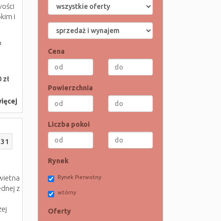
wości
kim i
²
Cena
 zł
Powierzchnia
ięcej
Liczba pokoi
231
Rynek
wietna
Rynek Pierwotny
ednej z
wtórny
zej
Oferty