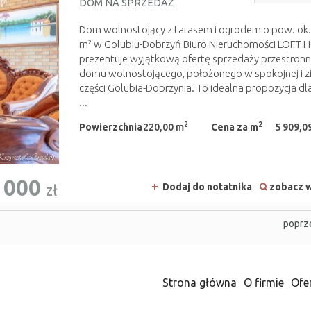
DOM NA SPRZEDAŻ
Dom wolnostojący z tarasem i ogrodem o pow. ok.
m² w Golubiu-Dobrzyń Biuro Nieruchomości LOFT
prezentuje wyjątkową ofertę sprzedaży przestron
domu wolnostojącego, położonego w spokojnej i zi
części Golubia-Dobrzynia. To idealna propozycja d
...
2
2
Powierzchnia
220,00 m
Cena za m
5 909,09
 000
Dodaj do notatnika
zobacz w
zł
poprz
Strona główna
O firmie
Ofe