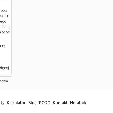
 220
 HOUSE
nego
elonej
la osób
 zł
ięcej
ednia
rty
Kalkulator
Blog
RODO
Kontakt
Notatnik