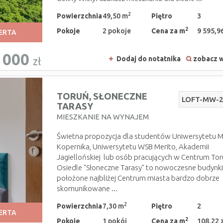
2
Powierzchnia
49,50 m
Piętro
3
2
Pokoje
2 pokoje
Cena za m
9 595,96
ERTA
 000
Dodaj do notatnika
zobacz w
zł
TORUŃ,
SŁONECZNE
LOFT-MW-
TARASY
MIESZKANIE NA WYNAJEM
Świetna propozycja dla studentów Uniwersytetu M
Kopernika, Uniwersytetu WSB Merito, Akademii
Jagiellońskiej lub osób pracujących w Centrum Tor
Osiedle "Słoneczne Tarasy" to nowoczesne budynk
położone najbliżej Centrum miasta bardzo dobrze
skomunikowane ...
2
Powierzchnia
7,30 m
Piętro
2
ERTA
2
Pokoje
1 pokój
Cena za m
108,22 