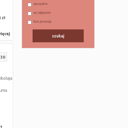
specjalne
ze zdjęciem
 zł
bez prowizji
ięcej
230
ikołaja
unia
i
zł