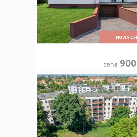
NOWA OF
900
cena