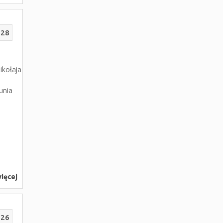
228
ikołaja
unia
i
ięcej
226