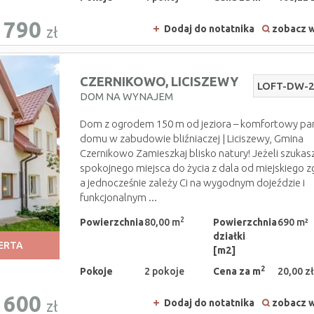
790
Dodaj do notatnika
zobacz w
zł
CZERNIKOWO,
LICISZEWY
LOFT-DW-
DOM NA WYNAJEM
Dom z ogrodem 150 m od jeziora – komfortowy pa
domu w zabudowie bliźniaczej | Liciszewy, Gmina
Czernikowo Zamieszkaj blisko natury! Jeżeli szukas
spokojnego miejsca do życia z dala od miejskiego zg
a jednocześnie zależy Ci na wygodnym dojeździe i
funkcjonalnym ...
2
Powierzchnia
80,00 m
Powierzchnia
690 m²
działki
ERTA
[m2]
2
Pokoje
2 pokoje
Cena za m
20,00 zł
 600
Dodaj do notatnika
zobacz w
zł