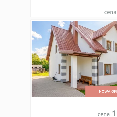
cena
NOWA OF
1
cena