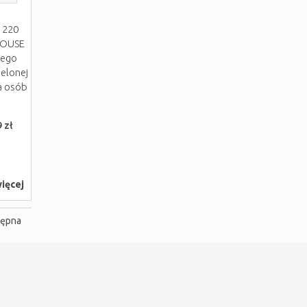
 220
 HOUSE
nego
elonej
la osób
 zł
ięcej
tępna