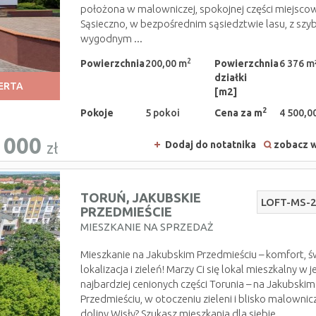
położona w malowniczej, spokojnej części miejsco
Sąsieczno, w bezpośrednim sąsiedztwie lasu, z szyb
wygodnym ...
2
Powierzchnia
200,00 m
Powierzchnia
6 376 m
działki
ERTA
[m2]
2
Pokoje
5 pokoi
Cena za m
4 500,00
 000
Dodaj do notatnika
zobacz w
zł
TORUŃ,
JAKUBSKIE
LOFT-MS-
PRZEDMIEŚCIE
MIESZKANIE NA SPRZEDAŻ
Mieszkanie na Jakubskim Przedmieściu – komfort, ś
lokalizacja i zieleń! Marzy Ci się lokal mieszkalny w j
najbardziej cenionych części Torunia – na Jakubskim
Przedmieściu, w otoczeniu zieleni i blisko malownic
doliny Wisły? Szukasz mieszkania dla siebie ...