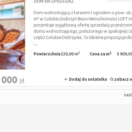
DOM NA SPRZEDAŻ
Dom wolnostojący z tarasem i ogrodem o pow. ok.
m² w Golubiu-Dobrzyń Biuro Nieruchomości LOFT
prezentuje wyjątkową ofertę sprzedaży przestron
domu wolnostojącego, położonego w spokojnej i zi
części Golubia-Dobrzynia. To idealna propozycja d
...
2
2
Powierzchnia
220,00 m
Cena za m
5 909,09
 000
Dodaj do notatnika
zobacz w
zł
nas