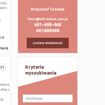
wości
kim i
Krzysztof Grzelak
biuro@loft-house.com.pl
²
601-688-468
601688468
 zł
zostaw wiadomość
ięcej
Kryteria
231
wyszukiwania
wietna
ednej z
zej