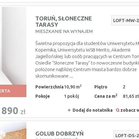
TORUŃ,
SŁONECZNE
LOFT-MW-
TARASY
MIESZKANIE NA WYNAJEM
Świetna propozycja dla studentów Uniwersytetu M
Kopernika, Uniwersytetu WSB Merito, Akademii
Jagiellońskiej lub osób pracujących w Centrum Tor
Osiedle "Słoneczne Tarasy" to nowoczesne budynk
położone najbliżej Centrum miasta bardzo dobrze
skomunikowane ...
2
Powierzchnia
10,90 m
Piętro
2
ERTA
2
Pokoje
1 pokój
Cena za m
81,65 zł
890
Dodaj do notatnika
zobacz w
zł
GOLUB DOBRZYŃ
LOFT-DS-