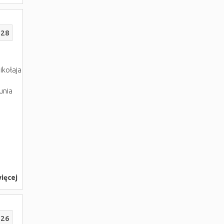
228
ikołaja
unia
i
ięcej
226