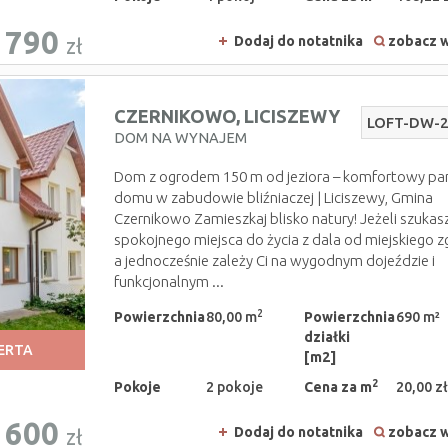
790
Dodaj do notatnika
zobacz w
zł
CZERNIKOWO,
LICISZEWY
LOFT-DW-
DOM NA WYNAJEM
Dom z ogrodem 150 m od jeziora – komfortowy pa
domu w zabudowie bliźniaczej | Liciszewy, Gmina
Czernikowo Zamieszkaj blisko natury! Jeżeli szukas
spokojnego miejsca do życia z dala od miejskiego zg
a jednocześnie zależy Ci na wygodnym dojeździe i
funkcjonalnym ...
2
Powierzchnia
80,00 m
Powierzchnia
690 m²
działki
ERTA
[m2]
2
Pokoje
2 pokoje
Cena za m
20,00 zł
 600
Dodaj do notatnika
zobacz w
zł