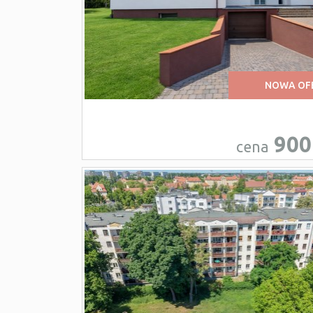
NOWA OF
900
cena