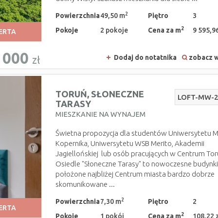
2
Powierzchnia
49,50 m
Piętro
3
2
Pokoje
2 pokoje
Cena za m
9 595,96
ERTA
 000
Dodaj do notatnika
zobacz w
zł
TORUŃ,
SŁONECZNE
LOFT-MW-
TARASY
MIESZKANIE NA WYNAJEM
Świetna propozycja dla studentów Uniwersytetu M
Kopernika, Uniwersytetu WSB Merito, Akademii
Jagiellońskiej lub osób pracujących w Centrum Tor
Osiedle "Słoneczne Tarasy" to nowoczesne budynk
położone najbliżej Centrum miasta bardzo dobrze
skomunikowane ...
2
Powierzchnia
7,30 m
Piętro
2
ERTA
2
Pokoje
1 pokój
Cena za m
108,22 