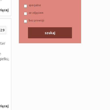
specjalne
ięcej
ze zdjęciem
bez prowizji
229
rter
z
iełku,
ięcej