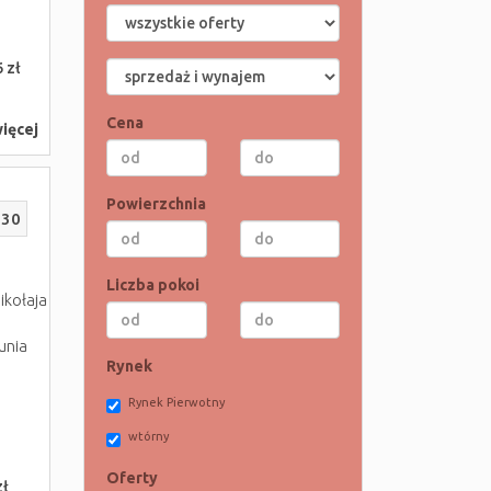
 zł
Cena
ięcej
Powierzchnia
230
Liczba pokoi
ikołaja
unia
Rynek
i
Rynek Pierwotny
wtórny
Oferty
zł