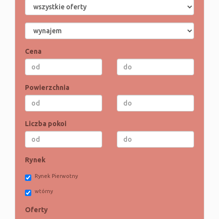
Cena
Powierzchnia
Liczba pokoi
Rynek
Rynek Pierwotny
wtórny
Oferty