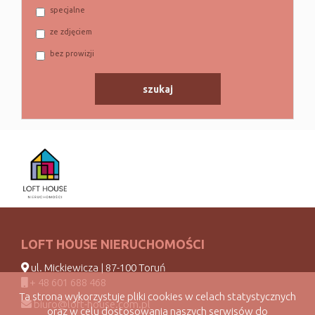
specjalne
ze zdjęciem
bez prowizji
LOFT HOUSE NIERUCHOMOŚCI
ul. Mickiewicza | 87-100 Toruń
+ 48 601 688 468
Ta strona wykorzystuje pliki cookies w celach statystycznych
biuro@loft-house.com.pl
oraz w celu dostosowania naszych serwisów do