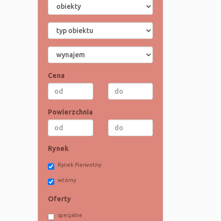
Cena
Powierzchnia
Rynek
Rynek Pierwotny
wtórny
Oferty
specjalne