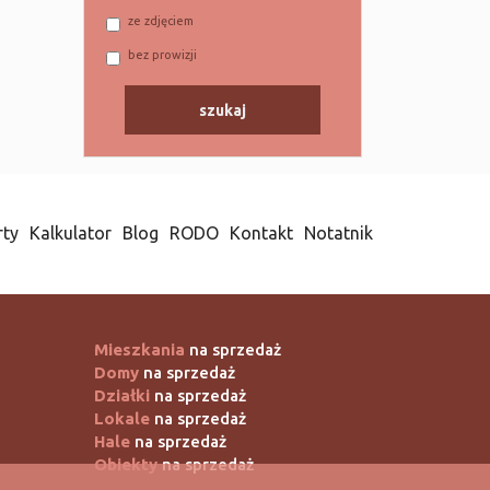
ze zdjęciem
bez prowizji
rty
Kalkulator
Blog
RODO
Kontakt
Notatnik
Mieszkania
na sprzedaż
Domy
na sprzedaż
Działki
na sprzedaż
Lokale
na sprzedaż
Hale
na sprzedaż
Obiekty
na sprzedaż