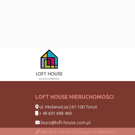
LOFT HOUSE NIERUCHOMOŚCI
ul. Mickiewicza | 87-100 Toruń
+ 48 601 688 468
biuro@loft-house.com.pl
NIP: 854 154 90 03 | Regon: 510896504