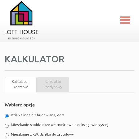
Strona
główna
O
KALKULATOR
firmie
Oferty
Kalkulator
Kalkulator
Kalkula
kosztów
kredytowy
Blog
Wybierz opcję
RODO
Działka inna niż budowlana, dom
Mieszkanie spółdzielcze-własnościowe bez księgi wieczystej
Kontakt
Mieszkanie z KW, działka do zabudowy