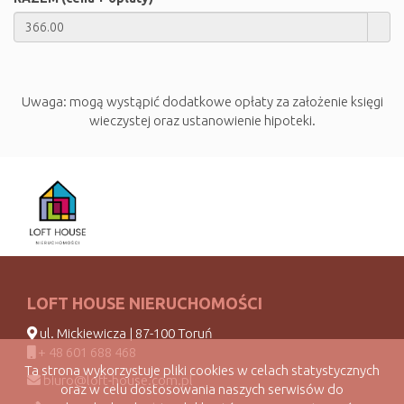
Uwaga: mogą wystąpić dodatkowe opłaty za założenie księgi
wieczystej oraz ustanowienie hipoteki.
LOFT HOUSE NIERUCHOMOŚCI
ul. Mickiewicza | 87-100 Toruń
+ 48 601 688 468
Ta strona wykorzystuje pliki cookies w celach statystycznych
biuro@loft-house.com.pl
oraz w celu dostosowania naszych serwisów do