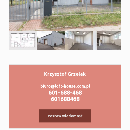
Krzysztof Grzelak
|
©
contributors
Leaflet
OpenStreetMap
biuro@loft-house.com.pl
601-688-468
601688468
zostaw wiadomość