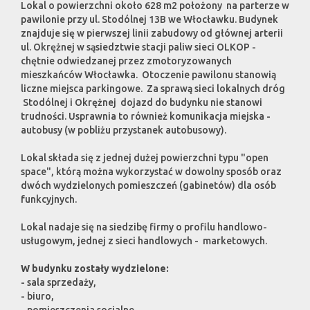
Lokal o powierzchni około 628 m2 położony na parterze w
pawilonie przy ul. Stodólnej 13B we Włocławku. Budynek
znajduje się w pierwszej linii zabudowy od głównej arterii
ul. Okrężnej w sąsiedztwie stacji paliw sieci OLKOP -
chętnie odwiedzanej przez zmotoryzowanych
mieszkańców Włocławka. Otoczenie pawilonu stanowią
liczne miejsca parkingowe. Za sprawą sieci lokalnych dróg
Stodólnej i Okrężnej dojazd do budynku nie stanowi
trudności. Usprawnia to również komunikacja miejska -
autobusy (w pobliżu przystanek autobusowy).
Lokal składa się z jednej dużej powierzchni typu "open
space", którą można wykorzystać w dowolny sposób oraz
dwóch wydzielonych pomieszczeń (gabinetów) dla osób
funkcyjnych.
Lokal nadaje się na siedzibę firmy o profilu handlowo-
usługowym, jednej z sieci handlowych - marketowych.
W budynku zostały wydzielone:
- sala sprzedaży,
- biuro,