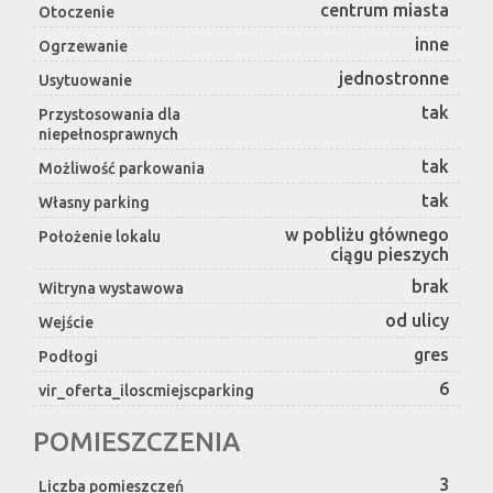
centrum miasta
Otoczenie
inne
Ogrzewanie
jednostronne
Usytuowanie
tak
Przystosowania dla
niepełnosprawnych
tak
Możliwość parkowania
tak
Własny parking
w pobliżu głównego
Położenie lokalu
ciągu pieszych
brak
Witryna wystawowa
od ulicy
Wejście
gres
Podłogi
6
vir_oferta_iloscmiejscparking
POMIESZCZENIA
3
Liczba pomieszczeń