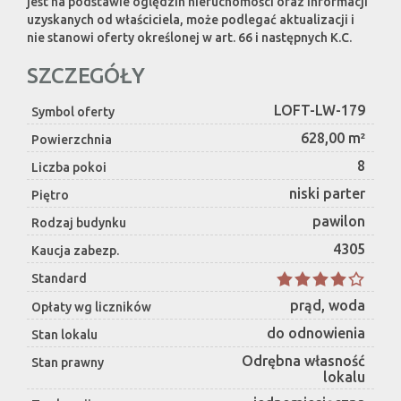
jest na podstawie oględzin nieruchomości oraz informacji
uzyskanych od właściciela, może podlegać aktualizacji i
nie stanowi oferty określonej w art. 66 i następnych K.C.
SZCZEGÓŁY
LOFT-LW-179
Symbol oferty
628,00 m²
Powierzchnia
8
Liczba pokoi
niski parter
Piętro
pawilon
Rodzaj budynku
4305
Kaucja zabezp.
Standard
prąd, woda
Opłaty wg liczników
do odnowienia
Stan lokalu
Odrębna własność
Stan prawny
lokalu