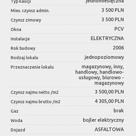
jednomiesięczna
Typ kaucji
3 500 PLN
Mies. czynsz admin.
3 500 PLN
Czynsz zimowy
PCV
Okna
ELEKTRYCZNA
Instalacje
2006
Rok budowy
jednopoziomowy
Rodzaj lokalu
magazynowy, inny,
Przeznaczenie lokalu
handlowy, handlowo-
usługowy, biurowo -
magazynowy
3 500,00 PLN
Czynsz najmu netto /m2
4 305,00 PLN
Czynsz najmu brutto /m2
brak
Gaz
bojler elektryczny
Woda
ASFALTOWA
Dojazd