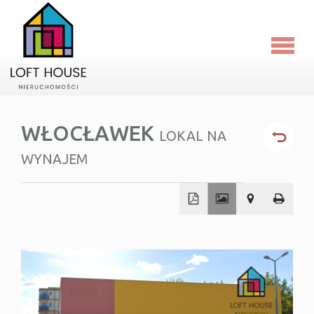
Strona
główna
O
WŁOCŁAWEK
LOKAL NA
firmie
Oferty
WYNAJEM
Kalkula
Blog
+
−
RODO
Kontakt