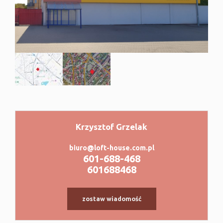
Krzysztof Grzelak
|
©
contributors
Leaflet
OpenStreetMap
biuro@loft-house.com.pl
601-688-468
601688468
zostaw wiadomość