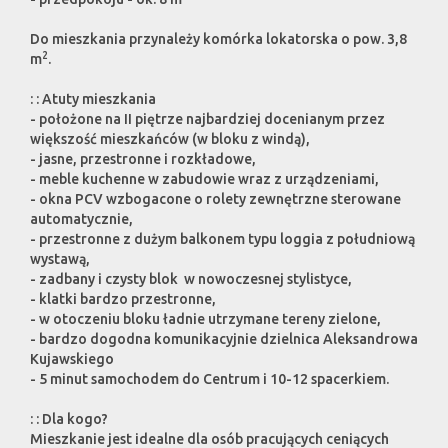
Do mieszkania przynależy komórka lokatorska o pow. 3,8
2
m
.
: : Atuty mieszkania
- położone na II piętrze najbardziej docenianym przez
większość mieszkańców (w bloku z windą),
- jasne, przestronne i rozkładowe,
- meble kuchenne w zabudowie wraz z urządzeniami,
- okna PCV wzbogacone o rolety zewnętrzne sterowane
automatycznie,
- przestronne z dużym balkonem typu loggia z południową
wystawą,
- zadbany i czysty blok w nowoczesnej stylistyce,
- klatki bardzo przestronne,
- w otoczeniu bloku ładnie utrzymane tereny zielone,
- bardzo dogodna komunikacyjnie dzielnica Aleksandrowa
Kujawskiego
- 5 minut samochodem do Centrum i 10-12 spacerkiem.
: : Dla kogo?
Mieszkanie jest idealne dla osób pracujących ceniących