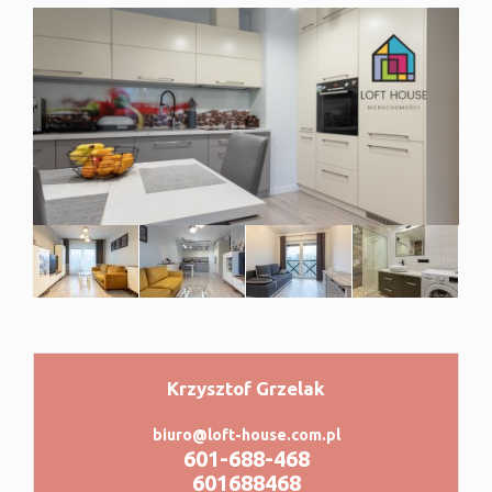
−
Krzysztof Grzelak
|
©
contributors
Leaflet
OpenStreetMap
biuro@loft-house.com.pl
601-688-468
601688468