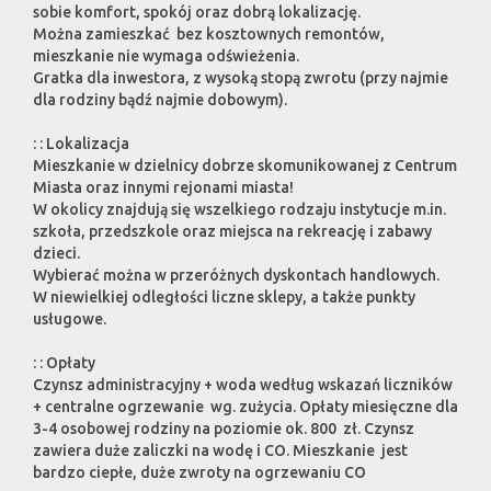
sobie komfort, spokój oraz dobrą lokalizację.
Można zamieszkać bez kosztownych remontów,
mieszkanie nie wymaga odświeżenia.
Gratka dla inwestora, z wysoką stopą zwrotu (przy najmie
dla rodziny bądź najmie dobowym).
: : Lokalizacja
Mieszkanie w dzielnicy dobrze skomunikowanej z Centrum
Miasta oraz innymi rejonami miasta!
W okolicy znajdują się wszelkiego rodzaju instytucje m.in.
szkoła, przedszkole oraz miejsca na rekreację i zabawy
dzieci.
Wybierać można w przeróżnych dyskontach handlowych.
W niewielkiej odległości liczne sklepy, a także punkty
usługowe.
: : Opłaty
Czynsz administracyjny + woda według wskazań liczników
+ centralne ogrzewanie wg. zużycia. Opłaty miesięczne dla
3-4 osobowej rodziny na poziomie ok. 800 zł. Czynsz
zawiera duże zaliczki na wodę i CO. Mieszkanie jest
bardzo ciepłe, duże zwroty na ogrzewaniu CO