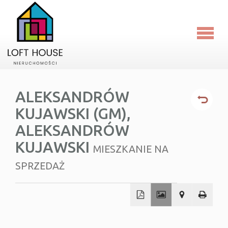
Strona
główna
O
ALEKSANDRÓW
firmie
KUJAWSKI (GM),
Oferty
ALEKSANDRÓW
Kalkula
KUJAWSKI
MIESZKANIE NA
Blog
SPRZEDAŻ
RODO
Kontakt
+