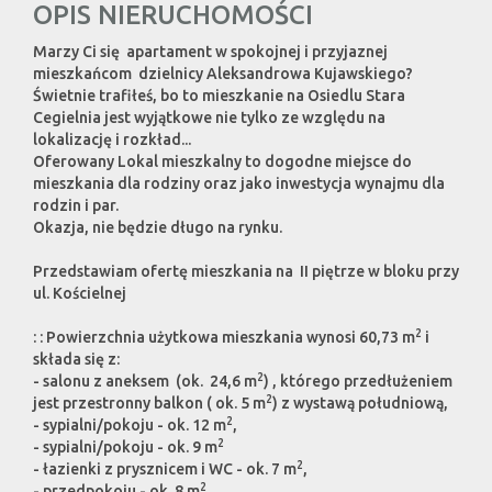
OPIS NIERUCHOMOŚCI
Marzy Ci się apartament w spokojnej i przyjaznej
mieszkańcom dzielnicy Aleksandrowa Kujawskiego?
Świetnie trafiłeś, bo to mieszkanie na Osiedlu Stara
Cegielnia jest wyjątkowe nie tylko ze względu na
lokalizację i rozkład...
Oferowany Lokal mieszkalny to dogodne miejsce do
mieszkania dla rodziny oraz jako inwestycja wynajmu dla
rodzin i par.
Okazja, nie będzie długo na rynku.
Przedstawiam ofertę mieszkania na II piętrze w bloku przy
ul. Kościelnej
2
: : Powierzchnia użytkowa mieszkania wynosi 60,73 m
i
składa się z:
2
- salonu z aneksem (ok. 24,6 m
) , którego przedłużeniem
2
jest przestronny balkon ( ok. 5 m
) z wystawą południową,
2
- sypialni/pokoju - ok. 12 m
,
2
- sypialni/pokoju - ok. 9 m
2
- łazienki z prysznicem i WC - ok. 7 m
,
2
- przedpokoju - ok. 8 m