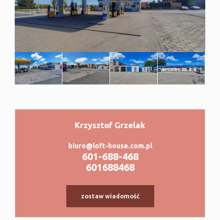
Krzysztof Grzelak
|
©
contributors
Leaflet
OpenStreetMap
biuro@loft-house.com.pl
601-688-468
601688468
zostaw wiadomość