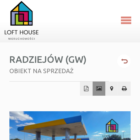
Strona
główna
O
RADZIEJÓW (GW)
firmie
Oferty
OBIEKT NA SPRZEDAŻ
Kalkula
Blog
+
−
RODO
Kontakt